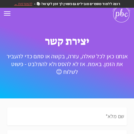
רוצה ללמוד מספרים מובילים גם כשאין לך זמן לקרוא? 📚
להצטרפות ←
יצירת קשר
אנחנו כאן לכל שאלה, עזרה, בקשה או סתם כדי להעביר
את הזמן. באמת. אז לא להסס ולא להתלבט - פשוט
לשלוח 😊