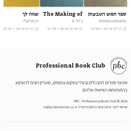
ספר חמש הטבעות
The Making of
שווה לך
a Manager
מיאמוטו מוסאשי
ג’ולי זו
דן אריאלי
17 דק' קריאה
•
26 דק'
19 דק' קריאה
•
28 דק'
17 דק' קריאה
•
25 דק'
האזנה
האזנה
האזנה
Professional Book Club
סיכומי ספרים למנהלים ובעלי עסקים עמוסים, שעדיין רוצים להשקיע
בהתפתחות האישית שלהם.
PBC - Professional Book Club © 2026
אפשר ליצור איתנו קשר בכתובת המייל:
hi@probookclub.co.il