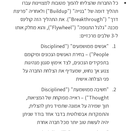
כל החברות שהצליחו להפוך מטובות למצויינות עברו
תהליך דומה של "בנייה" ("Buildup") ולאחריה "פריצת
דרך" ("Breakthrough"). את התהליך הזה קולינס
מכנה "גלגל התנופה" ("Flywheel"), והוא מחלק אותו
ל-3 שלבים מרכזיים:
"אנשים ממושמעים" ("Disciplined
People") – בחירת האנשים הנכונים ומיקומם
בתפקידים הנכונים, לצד אימוץ סגנון מנהיגות
צנוע אך נחוש, שמעדיף את הצלחת החברה על
פני הצלחה אישית
"חשיבה ממושמעת" ("Disciplined
Thought") – ראייה מפוקחת של המציאות,
תוך שמירה על אמונה שתמיד ניתן להצליח,
והתמקדות אבסולוטית בדבר אחד בודד שניתן
יהיה לעשות טוב יותר מכל חברה אחרת