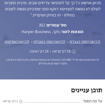
מכיוון שפשוט כל כך קל להתפשר על חיים טובים. מרבית החברות
לעולם לא נעשות למצויינות דווקא מפני שמרביתן נעשות לטובות
בהחלט - וזו בעייתן העיקרית."
מס' עמודים:
302
הוצאות לאור:
פקר, Harper Business
לרכישת הספר בעברית
לרכישת הספר באנגלית
לרכישת האודיובוק
18 דק' קריאה
•
26 דק' האזנה
כל הסיכומים נכתבו על ידי PBC בלבד ומהווים דעה עצמאית ואישית, ואין כל קשר בינם לבין
מחברי הספרים או המו"לים.
תוכן עניינים
על מה הספר
1 דק' קריאה