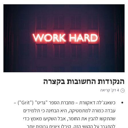
הנקודות החשובות בקצרה
4 דק' קריאה
כשאנג'לה דאקוורת – מחברת הספר "גריט" ("Grit") –
עבדה כמורה למתמטיקה, היא הבחינה כי תלמידים
שהתקשו להבין את החומר, אבל השקיעו מאמץ כדי
להתגבר על הקושי הזה, קיבלו ציונים גבוהים יותר