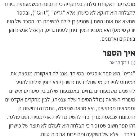
מוכשרים. דאקוורת גילתה במחקריה כי התכונה המשמעותית ביותר
להצלחה היא דווקא לא כישרון אלא "גריט" ("Grit"), ובספר
שנושא את אותו השם (ושהגיע בן לילה לרשימת רבי המכר של הניו
יורק טיימס) היא מסבירה איך ניתן לטפח גריט, הן אצל אנשים והן
בעסקים וארגונים.
איך הספר
1 דק' קריאה
"גריט" הוא ספר אופטימי במיוחד: אנג'לה דאקוורת מנפצת את
המיתוס לפיו רק מי שנולדו עם כישרון יוצא דופן יצליחו להגיע
להישגים משמעותיים בחיים. באמצעות שילוב בין סיפורים אישיים
מעוררי השראה (כולל הסיפור שלה עצמה), לבין מחקרים אקדמיים
וממצאים מפתיעים, היא מראה שמאמץ, התמדה ונחישות הן
התכונות שבאמת צריך כדי להשיג מדליות אולימפיות ושם עולמי.
זהו ספר חשוב שמזכיר כי הצלחה היא לעולם לא תוצר של כישרון
בלבד – אלא של השקעה ומחוייבות ארוכות טווח.