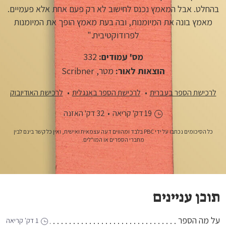
בהחלט. אבל המאמץ נכנס לחישוב לא רק פעם אחת אלא פעמיים.
מאמץ בונה את המיומנות, ובה בעת מאמץ הופך את המיומנות
לפרודוקטיבית."
מס' עמודים:
332
הוצאות לאור:
מטר, Scribner
לרכישת הספר בעברית
לרכישת הספר באנגלית
לרכישת האודיובוק
19 דק' קריאה
•
32 דק' האזנה
כל הסיכומים נכתבו על ידי PBC בלבד ומהווים דעה עצמאית ואישית, ואין כל קשר בינם לבין
מחברי הספרים או המו"לים.
תוכן עניינים
על מה הספר
1 דק' קריאה