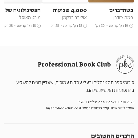
כשהדברים
4,000 שבועות
הפסיכולוגיה של
מתפרקים
הכסף
פמה צ'ודרון
אוליבר ברקמן
מורגן האוסל
19 דק' קריאה
•
30 דק'
18 דק' קריאה
•
28 דק'
18 דק' קריאה
•
28 דק'
האזנה
האזנה
האזנה
Professional Book Club
סיכומי ספרים למנהלים ובעלי עסקים עמוסים, שעדיין רוצים להשקיע
בהתפתחות האישית שלהם.
PBC - Professional Book Club © 2026
אפשר ליצור איתנו קשר בכתובת המייל:
hi@probookclub.co.il
הדברים החשובים