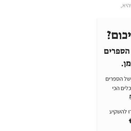
היא,
כום?
 הספרים
ן.
ם של הספרים
לים הכי
שכבר בחרו להשקיע