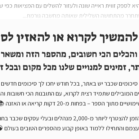
יא לספק זווית ראייה שונה ולעזור להשלים עם המציאות כפי ש
תחרר מהתחושה השלילית שאותה מחשבה גורמת...
להמשיך לקרוא או להאזין לסי
והכלים הכי חשובים, מהספר הזה ומשאר
ר, זמינים למנויים שלנו מכל מקום ובכל זמ
ץ מ-100+ סיכומים שכבר יש באתר, בכל חודש יחכו לך סיכומים חדשי
ם המובילים שתמיד רצית לקרוא, עם התובנות הכי חשובות והכ
מושיים מתוך הספר – בפחות מ-20 דקות קריאה או האזנה 📚
זה בדיוק הזמן להצטרף ליותר מ-2,000 מנהלים ובעלי עסקים 
צמם והתחילו ללמוד באופן קבוע מהספרים הטובים בעולם 