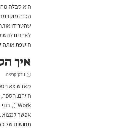
היא סבלה מהתק
הכנה מוקדמת,
שהטרידו אותה 
לאחרים להשתח
חושפת אותה ל
איך הס
1 דק' קריאה
מאז שיצא הספר
Work"), ב
אפשר למצוא ב
תחושות של כאב