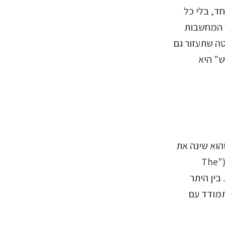
ד, בלי כל
 המחשבות
ה שתעזור גם
" היא
הוא שינה את
חייהם. הספר, שמפרט את העקרונות והטכניקות השונות ב-"שיטת העבודה" ("The
 בין היתר
תמודד עם