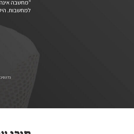
"מחשבה אינה 
למחשבות. היק
כל הסיכומים נכתבו על ידי PBC בלבד 