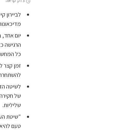
3 דק' קריאה
לביירון קי
מדיכאונות
יום אחד, 
הרגישה כא
כל המחשבו
זמן קצר ל
להשתחרר 
של חקירה 
שליליות.
"שיטת העב
טעם להיאב