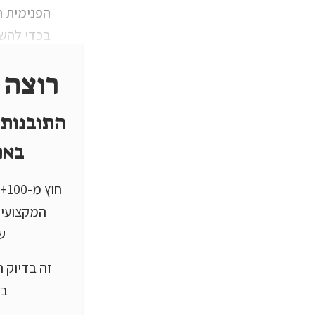
הפנימית ה
בכדי להש
רוצה 
התובנות 
באת
חו
המקצועיי
שי
בע