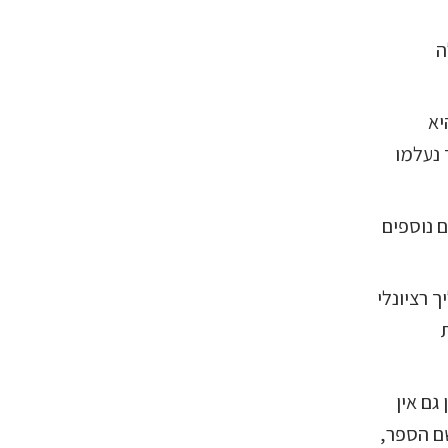
ה
יא
 נעלמו
 נוספים
"), ומדובר בתהליך רציונלי
גם אין
ם הספר,