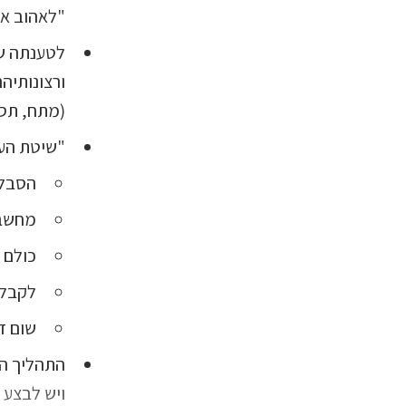
"לאהוב א
לטענתה של
ורצונותיה
(מתח, תסכ
"שיטת הע
הסבל 
מחשבו
כולם 
לקבל 
שום ד
ויש לבצע 