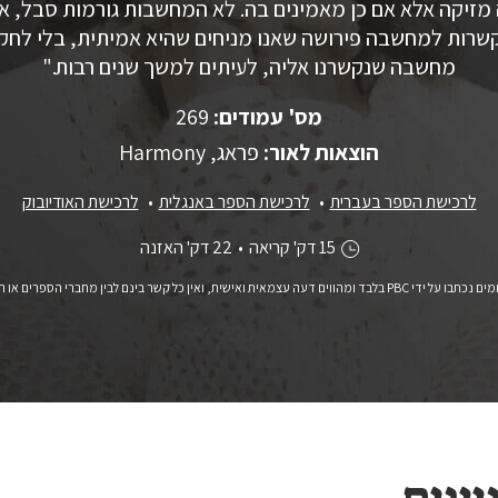
מזיקה אלא אם כן מאמינים בה. לא המחשבות גורמות סבל, א
שרות למחשבה פירושה שאנו מניחים שהיא אמיתית, בלי לחקור
מחשבה שנקשרנו אליה, לעיתים למשך שנים רבות."
מס' עמודים:
269
הוצאות לאור:
פראג, Harmony
לרכישת הספר בעברית
לרכישת הספר באנגלית
לרכישת האודיובוק
15 דק' קריאה
•
22 דק' האזנה
ומהווים דעה עצמאית ואישית, ואין כל קשר בינם לבין מחברי הספרים או המו"לים.