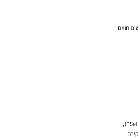
ם חווים
התהליך המרכזי ב-"שיטת העבודה" נקרא "חקירה פנימית" ("Self-Inquiry"),
ירה