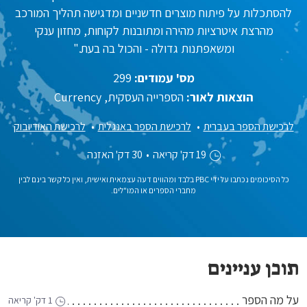
להסתכלות על פיתוח מוצרים חדשניים ומדגישה תהליך המורכב
מהרצת איטרציות מהירה ומתובנות לקוחות, מחזון ענקי
ומשאפתנות גדולה - והכול בה בעת."
מס' עמודים:
299
הוצאות לאור:
הספרייה העסקית, Currency
לרכישת הספר בעברית
לרכישת הספר באנגלית
לרכישת האודיובוק
19 דק' קריאה
•
30 דק' האזנה
כל הסיכומים נכתבו על ידי PBC בלבד ומהווים דעה עצמאית ואישית, ואין כל קשר בינם לבין
מחברי הספרים או המו"לים.
תוכן עניינים
על מה הספר
1 דק' קריאה