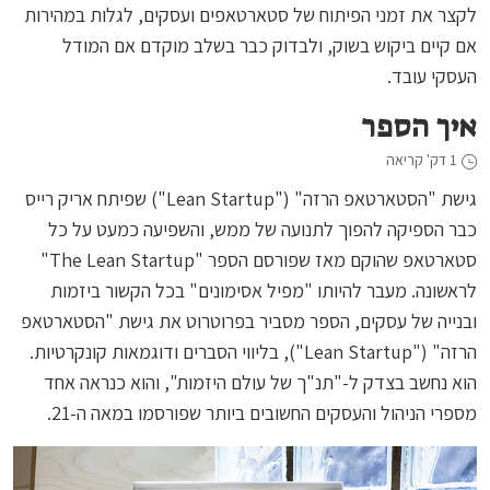
לקצר את זמני הפיתוח של סטארטאפים ועסקים, לגלות במהירות
אם קיים ביקוש בשוק, ולבדוק כבר בשלב מוקדם אם המודל
העסקי עובד.
איך הספר
1 דק' קריאה
גישת "הסטארטאפ הרזה" ("Lean Startup") שפיתח אריק רייס
כבר הספיקה להפוך לתנועה של ממש, והשפיעה כמעט על כל
סטארטאפ שהוקם מאז שפורסם הספר "The Lean Startup"
לראשונה. מעבר להיותו "מפיל אסימונים" בכל הקשור ביזמות
ובנייה של עסקים, הספר מסביר בפרוטרוט את גישת "הסטארטאפ
הרזה" ("Lean Startup"), בליווי הסברים ודוגמאות קונקרטיות.
הוא נחשב בצדק ל-"תנ"ך של עולם היזמות", והוא כנראה אחד
מספרי הניהול והעסקים החשובים ביותר שפורסמו במאה ה-21.