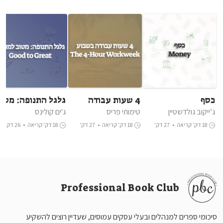
כסף
4 שעות עבודה
גלגל התנופה: מטוב
בשבוע
למצויין
ג’ייקוב גולדשטיין
טימותי פריס
ג'ים קולינס
18 דק' קריאה
•
27 דק'
18 דק' קריאה
•
27 דק'
18 דק' קריאה
•
26 דק'
האזנה
האזנה
האזנה
Professional Book Club
סיכומי ספרים למנהלים ובעלי עסקים עמוסים, שעדיין רוצים להשקיע