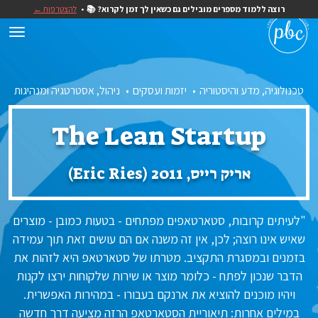
רוצה ללמוד מספרים מובילים גם כשאין לך זמן לקרוא? 📚
להצטרפות ←
טכנולוגיה, מדע והיסטוריה
יזמות ועסקים
ניהול, אסטרטגיה ומנהיגות
The Lean Startup
אריק רייס, 2011 (Eric Ries)
"לעיתים קרובות, סטארטאפים מפתחים - בטעות כמובן - מוצרים
שאיש אינו רוצה; לכן, אין זה משנה אם הם עושים זאת תוך עמידה
בזמנים ובמסגרת התקציב. מטרתו של סטארטאפ היא לזהות את
הדבר שנכון לפתח - כלומר מוצר או שירות שלקוחות ירצו לקנות
ויהיו מוכנים להוציא את ארנקם בעבורו - במהירות האפשרית.
במילים אחרות: תיאוריית הסטארטאפ הרזה מציעה דרך חדשה