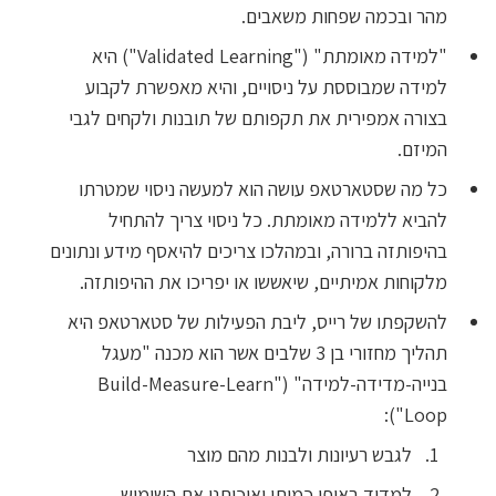
מהר ובכמה שפחות משאבים.
"למידה מאומתת" ("Validated Learning") היא
למידה שמבוססת על ניסויים, והיא מאפשרת לקבוע
בצורה אמפירית את תקפותם של תובנות ולקחים לגבי
המיזם.
כל מה שסטארטאפ עושה הוא למעשה ניסוי שמטרתו
להביא ללמידה מאומתת. כל ניסוי צריך להתחיל
בהיפותזה ברורה, ובמהלכו צריכים להיאסף מידע ונתונים
מלקוחות אמיתיים, שיאששו או יפריכו את ההיפותזה.
להשקפתו של רייס, ליבת הפעילות של סטארטאפ היא
תהליך מחזורי בן 3 שלבים אשר הוא מכנה "מעגל
בנייה-מדידה-למידה" ("Build-Measure-Learn
Loop"):
לגבש רעיונות ולבנות מהם מוצר
למדוד באופן כמותי ואיכותני את השימוש