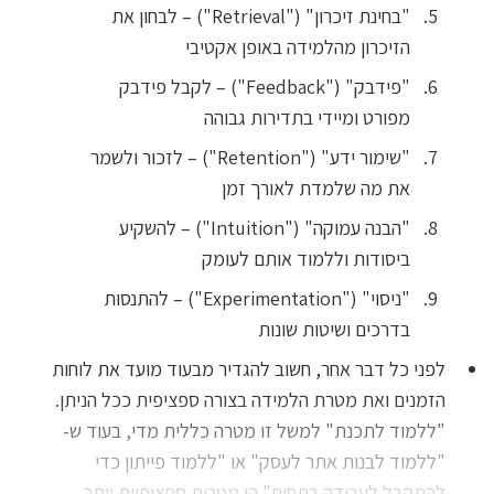
"בחינת זיכרון" ("Retrieval") – לבחון את
הזיכרון מהלמידה באופן אקטיבי
"פידבק" ("Feedback") – לקבל פידבק
מפורט ומיידי בתדירות גבוהה
"שימור ידע" ("Retention") – לזכור ולשמר
את מה שלמדת לאורך זמן
"הבנה עמוקה" ("Intuition") – להשקיע
ביסודות וללמוד אותם לעומק
"ניסוי" ("Experimentation") – להתנסות
בדרכים ושיטות שונות
לפני כל דבר אחר, חשוב להגדיר מבעוד מועד את לוחות
הזמנים ואת מטרת הלמידה בצורה ספציפית ככל הניתן.
"ללמוד לתכנת" למשל זו מטרה כללית מדי, בעוד ש-
"ללמוד לבנות אתר לעסק" או "ללמוד פייתון כדי
להתקבל לעבודה בתחום" הן מטרות ספציפיות יותר...