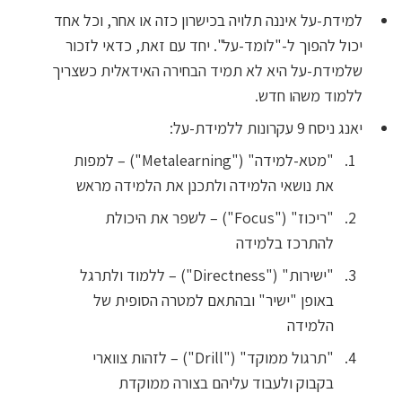
למידת-על איננה תלויה בכישרון כזה או אחר, וכל אחד
יכול להפוך ל-"לומד-על". יחד עם זאת, כדאי לזכור
שלמידת-על היא לא תמיד הבחירה האידאלית כשצריך
ללמוד משהו חדש.
יאנג ניסח 9 עקרונות ללמידת-על:
"מטא-למידה" ("Metalearning") – למפות
את נושאי הלמידה ולתכנן את הלמידה מראש
"ריכוז" ("Focus") – לשפר את היכולת
להתרכז בלמידה
"ישירות" ("Directness") – ללמוד ולתרגל
באופן "ישיר" ובהתאם למטרה הסופית של
הלמידה
"תרגול ממוקד" ("Drill") – לזהות צווארי
בקבוק ולעבוד עליהם בצורה ממוקדת