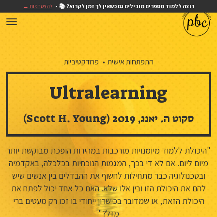
רוצה ללמוד מספרים מובילים גם כשאין לך זמן לקרוא? 📚
להצטרפות ←
התפתחות אישית
פרודקטיביות
Ultralearning
סקוט ה. יאנג, 2019 (Scott H. Young)
"היכולת ללמוד מיומנויות מורכבות במהירות הופכת מבוקשת יותר
מיום ליום. אם לא די בכך, המגמות הנוכחיות בכלכלה, באקדמיה
ובטכנולוגיה כבר מתחילות לחשוף את ההבדלים בין אנשים שיש
להם את היכולת הזו ובין אלו שלא. האם כל אחד יכול לפתח את
היכולת הזאת, או שמדובר בכישרון ייחודי בו זכו רק מעטים ברי
מזל?"