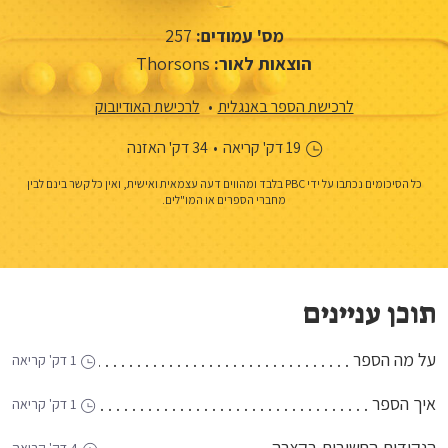
מס' עמודים:
257
הוצאות לאור:
Thorsons
לרכישת הספר באנגלית
לרכישת האודיובוק
19 דק' קריאה
•
34 דק' האזנה
כל הסיכומים נכתבו על ידי PBC בלבד ומהווים דעה עצמאית ואישית, ואין כל קשר בינם לבין
מחברי הספרים או המו"לים.
תוכן עניינים
על מה הספר
1 דק' קריאה
איך הספר
1 דק' קריאה
הנקודות החשובות בקצרה