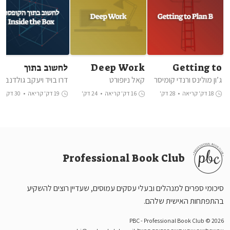
Getting to
Deep Work
לחשוב בתוך
Plan B
הקופסה
ג’ון מולינס ורנדי קומיסר
קאל ניופורט
דרו בויד ויעקב גולדנברג
18 דק' קריאה
•
28 דק'
16 דק' קריאה
•
24 דק'
19 דק' קריאה
•
30 דק'
האזנה
האזנה
האזנה
Professional Book Club
סיכומי ספרים למנהלים ובעלי עסקים עמוסים, שעדיין רוצים להשקיע
בהתפתחות האישית שלהם.
PBC - Professional Book Club © 2026