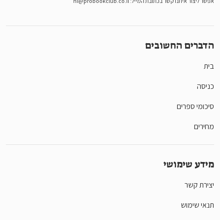
אפשר ליצור איתנו קשר בכתובת המייל:
hi@probookclub.co.il
הדברים החשובים
בית
כניסה
סיכומי ספרים
מחירים
מידע שימושי
יצירת קשר
תנאי שימוש