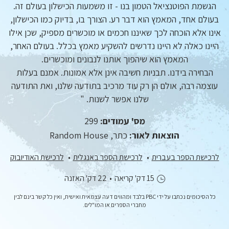
הגשמת הפוטנציאל הטמון בנו - זו משמעות הכישלון בעולם זה.
בעולם אחד, המאמץ הוא דבר רע. הצורך בו, בדיוק כמו הכישלון,
אינו אלא הוכחה לכך שאיננו חכמים או מוכשרים מספיק, שכן אילו
היינו כאלה לא היינו נדרשים להשקיע מאמץ בכלל. בעולם האחר,
המאמץ הוא שיהפוך אותנו לנבונים ומוכשרים.
הבחירה בידנו. תבניות חשיבה אינן אלא אמונות. אמנם בעלות
עוצמה רבה, אולם הן רק עוד מרכיב בתודעה שלנו, ואת התודעה
שלנו אפשר לשנות. "
מס' עמודים:
299
הוצאות לאור:
כתר, Random House
לרכישת הספר בעברית
לרכישת הספר באנגלית
לרכישת האודיובוק
15 דק' קריאה
•
22 דק' האזנה
כל הסיכומים נכתבו על ידי PBC בלבד ומהווים דעה עצמאית ואישית, ואין כל קשר בינם לבין
מחברי הספרים או המו"לים.