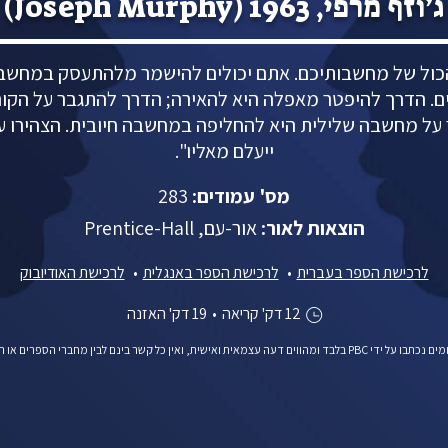
ג’וזף מרפי, 1963 (Joseph Murphy)
ול של מחשבותיכם. אתם יכולים להישמר מלהתעסק במחשבה
ים. הדרך להיפטר מאפלה היא להאירה; הדרך להתגבר על הקו
על מחשבה שלילית היא להחליפה במחשבה חיובית. הצהירו על
ייעלם מאליו".
מס' עמודים:
283
הוצאות לאור:
אור-עם, Prentice-Hall
לרכישת הספר בעברית
לרכישת הספר באנגלית
לרכישת האודיובוק
12 דק' קריאה
•
19 דק' האזנה
ומהווים דעה עצמאית ואישית, ואין כל קשר בינם לבין מחברי הספרים או המו"לים.