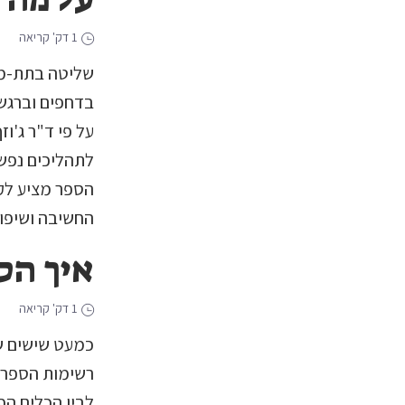
1 דק' קריאה
שליטה בתת-מו
בדחפים וברגשו
על פי ד"ר ג'ו
לתהליכים נפשי
הספר מציע לקו
החשיבה ושיפור
איך הס
1 דק' קריאה
כמעט שישים שנ
רשימות הספרים
לבין הכלים הפ