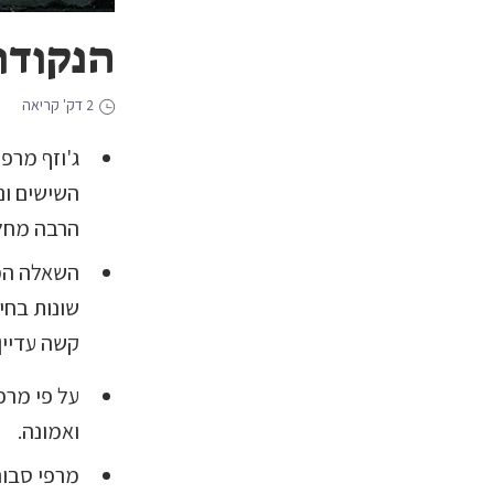
הנקודו
2 דק' קריאה
ג'וזף מרפי
השישים ונ
הרבה מחלו
השאלה המר
שונות בחי
קשה עדיין
על פי מרפ
ואמונה.
מרפי סבור