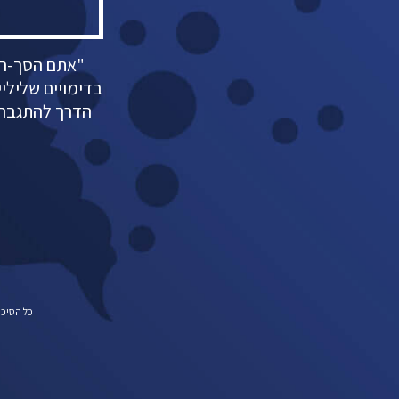
"אתם הסך-הכ
בדימויים שלילי
הדרך להתגבר 
כל הסיכומים נכתבו על ידי PBC בלבד 