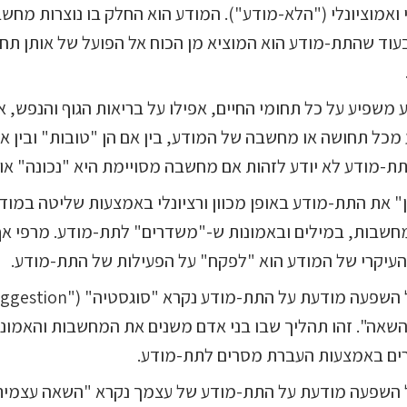
 ואמוציונלי ("הלא-מודע"). המודע הוא החלק בו נוצרות מחש
עוד שהתת-מודע הוא המוציא מן הכוח אל הפועל של אותן תח
משפיע על כל תחומי החיים, אפילו על בריאות הגוף והנפש, א
מכל תחושה או מחשבה של המודע, בין אם הן "טובות" ובין אם
תת-מודע לא יודע לזהות אם מחשבה מסויימת היא "נכונה" או "
ון" את התת-מודע באופן מכוון ורציונלי באמצעות שליטה במוד
שבות, במילים ובאמונות ש-"משדרים" לתת-מודע. מרפי אף 
עיקרי של המודע הוא "לפקח" על הפעילות של התת-מודע.
שאה". זהו תהליך שבו בני אדם משנים את המחשבות והאמונ
רים באמצעות העברת מסרים לתת-מודע.
 השפעה מודעת על התת-מודע של עצמך נקרא "השאה עצמית"