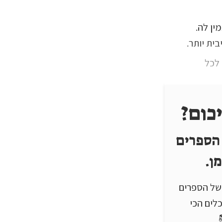
ין לה.
ית יותר.
 לכל
כום?
 הספרים
ן.
ם של הספרים
לים הכי