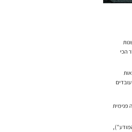
נות
ר הכי
אות
עובדים
 פנימית
מודע"),