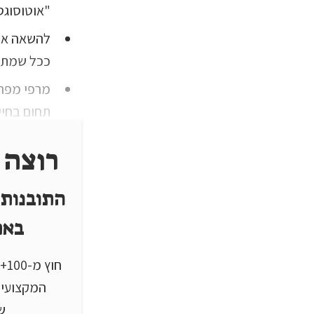
"אוטוסוגסטיה" ("on
להשאה אין
ככל שמתרג
מרפי מפרט
תחום בחיי
רוצה 
התובנות 
באת
חו
המקצועיי
שי