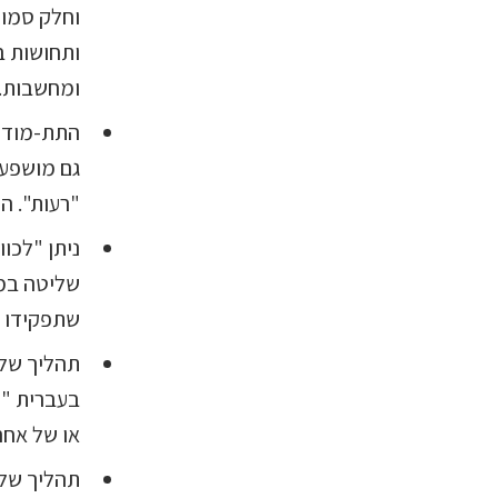
וחלק סמוי
ותחושות ב
ומחשבות.
התת-מודע 
גם מושפע 
"רעות". ה
ניתן "לכו
שליטה במח
שתפקידו ה
בעברית "ה
או של אח
תהליך של