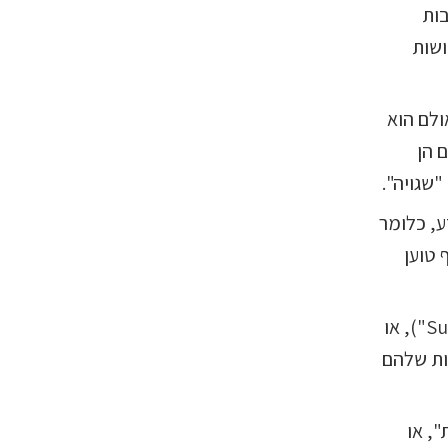
בות
ושות
ולם הוא
 הן
שגויה".
ע, כלומר
טוען
תהליך של השפעה מודעת על התת-מודע נקרא "סוגסטיה" ("Suggestion"), או
ות שלהם
, או