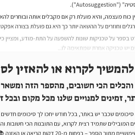
Autosuggesti").
 כוח מעצמה, והיא פועלת רק אם מקבלים אותה ובוחרים להאמ
לים וחוזרים על ההשאה יותר כך היא גם פועלת בצורה אפקטיב
 בספר על טכניקות שונות להשפעה על התת-מודע, ומציין כי
ם יש טכניקה אחרת שמתאימה לו...
להמשיך לקרוא או להאזין לסי
והכלים הכי חשובים, מהספר הזה ומשאר
ר, זמינים למנויים שלנו מכל מקום ובכל זמ
ץ מ-100+ סיכומים שכבר יש באתר, בכל חודש יחכו לך סיכומים חדשי
ם המובילים שתמיד רצית לקרוא, עם התובנות הכי חשובות והכ
מושיים מתוך הספר – בפחות מ-20 דקות קריאה או האזנה 📚