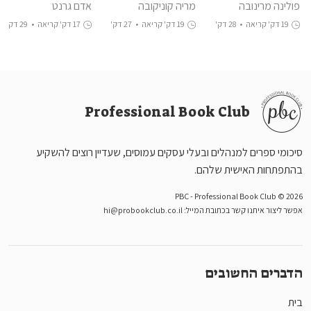
Bluff
פולינה מרינובה
מריה קוניקובה
אדם גרנט
פומפליאנו
19 דק' קריאה
•
28 דק'
19 דק' קריאה
•
27 דק'
17 דק' קריאה
•
29 דק'
האזנה
האזנה
האזנה
Professional Book Club
סיכומי ספרים למנהלים ובעלי עסקים עמוסים, שעדיין רוצים להשקיע
בהתפתחות האישית שלהם.
PBC - Professional Book Club © 2026
אפשר ליצור איתנו קשר בכתובת המייל:
hi@probookclub.co.il
הדברים החשובים
בית