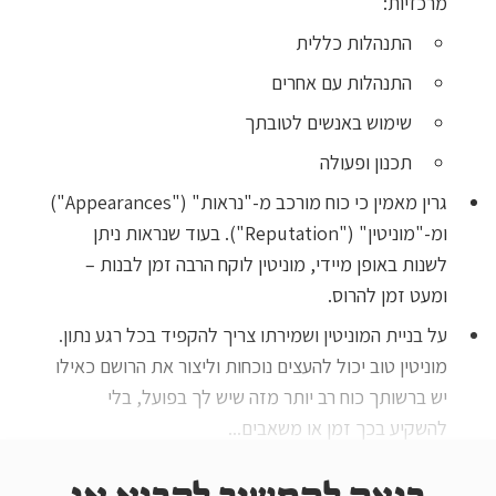
מרכזיות:
התנהלות כללית
התנהלות עם אחרים
שימוש באנשים לטובתך
תכנון ופעולה
גרין מאמין כי כוח מורכב מ-"נראות" ("Appearances")
ומ-"מוניטין" ("Reputation"). בעוד שנראות ניתן
לשנות באופן מיידי, מוניטין לוקח הרבה זמן לבנות –
ומעט זמן להרוס.
על בניית המוניטין ושמירתו צריך להקפיד בכל רגע נתון.
מוניטין טוב יכול להעצים נוכחות וליצור את הרושם כאילו
יש ברשותך כוח רב יותר מזה שיש לך בפועל, בלי
להשקיע בכך זמן או משאבים...