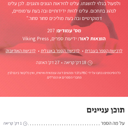
ולפעול בגלוי להשגתו. עלינו להיראות הגונים והוגנים. לכן עלינו
לנהוג בתחכום. עלינו להיות ידידותיים ובה בעת ערמומיים,
דמוקרטיים ובה בעת מוליכים סחור סחור."
מס' עמודים:
207
הוצאות לאור:
ידיעות ספרים, Viking Press
לרכישת הספר בעברית
לרכישת הספר באנגלית
לרכישת האודיובוק
18 דק' קריאה
•
27 דק' האזנה
כל הסיכומים נכתבו על ידי PBC בלבד ומהווים דעה עצמאית ואישית, ואין כל קשר בינם לבין
מחברי הספרים או המו"לים.
תוכן עניינים
על מה הספר
1 דק' קריאה