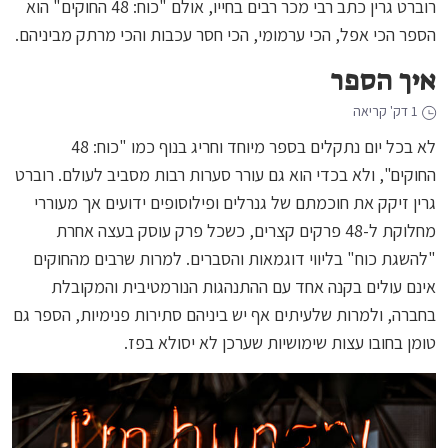
רוברט גרין כתב רבי מכר רבים בחייו, אולם "כוח: 48 החוקים" הוא
הספר הכי אפל, הכי ערמומי, הכי חסר עכבות והכי מרתק מביניהם.
איך הספר
1 דק' קריאה
לא בכל יום נתקלים בספר מיוחד וחריג בנוף כמו "כוח: 48
החוקים", ולא בכדי הוא גם עורר סערות רבות מסביב לעולם. רוברט
גרין זיקק את חוכמתם של גנרלים ופילוסופים ידועים אך מעוררי
מחלוקת ל-48 פרקים קצרים, כשכל פרק עוסק בעצה אחרת
"להשגת כוח" בליווי דוגמאות והסברים. למרות שרבים מהחוקים
אינם עולים בקנה אחד עם ההתנהגות הנורמטיבית והמקובלת
בחברה, ולמרות שלעיתים אף יש ביניהם סתירות פנימיות, הספר גם
טומן בחובו עצות שימושיות שערכן לא יסולא בפז.