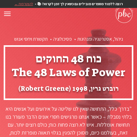
רוצה ללמוד מספרים מובילים גם כשאין לך זמן לקרוא? 📚
להצטרפות ←
ניהול, אסטרטגיה ומנהיגות
פסיכולוגיה
תקשורת ויחסי אנוש
כוח 48 החוקים
The 48 Laws of Power
רוברט גרין, 1998 (Robert Greene)
"בדרך כלל, התחושה שאין לנו שליטה על אירועים ועל אנשים היא
בלתי נסבלת – כאשר אנחנו מרגישים חסרי אונים הדבר מעורר בנו
תחושת אומללות. איש לא רוצה פחות כוח; כולם רוצים יותר. עם
זאת, בעולמנו כיום, מסוכן להפגין בגלוי תאווה מופרזת לכוח,