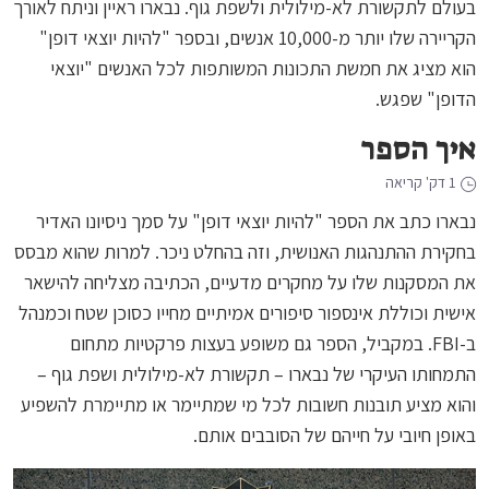
בעולם לתקשורת לא-מילולית ולשפת גוף. נבארו ראיין וניתח לאורך
הקריירה שלו יותר מ-10,000 אנשים, ובספר "להיות יוצאי דופן"
הוא מציג את חמשת התכונות המשותפות לכל האנשים "יוצאי
הדופן" שפגש.
איך הספר
1 דק' קריאה
נבארו כתב את הספר "להיות יוצאי דופן" על סמך ניסיונו האדיר
בחקירת ההתנהגות האנושית, וזה בהחלט ניכר. למרות שהוא מבסס
את המסקנות שלו על מחקרים מדעיים, הכתיבה מצליחה להישאר
אישית וכוללת אינספור סיפורים אמיתיים מחייו כסוכן שטח וכמנהל
ב-FBI. במקביל, הספר גם משופע בעצות פרקטיות מתחום
התמחותו העיקרי של נבארו – תקשורת לא-מילולית ושפת גוף –
והוא מציע תובנות חשובות לכל מי שמתיימר או מתיימרת להשפיע
באופן חיובי על חייהם של הסובבים אותם.