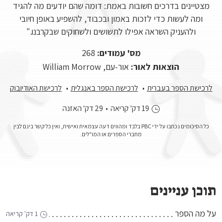
מצטיינים בדרכים חשובות באמת: דומה שהם יודעים מה להגיד
ומה לעשות כדי לזכות באמון ובכבוד, להשפיע באופן חיובי
ולהעניק השראה אפילו לתשושים ולשחוקים שבקרבנו."
מס' עמודים:
268
הוצאות לאור:
אור-עם, William Morrow
לרכישת הספר בעברית
לרכישת הספר באנגלית
לרכישת האודיובוק
19 דק' קריאה
•
29 דק' האזנה
כל הסיכומים נכתבו על ידי PBC בלבד ומהווים דעה עצמאית ואישית, ואין כל קשר בינם לבין
מחברי הספרים או המו"לים.
תוכן עניינים
על מה הספר
1 דק' קריאה