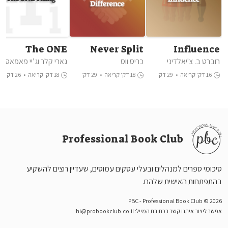
The ONE
Never Split
Influence
Thing
The
רוברט ב. צ'יאלדיני
כריס ווס
גארי קלר וג’יי פאפאסאן
Difference
16 דק' קריאה
•
29 דק'
18 דק' קריאה
•
29 דק'
18 דק' קריאה
•
26 דק'
האזנה
האזנה
האזנה
Professional Book Club
סיכומי ספרים למנהלים ובעלי עסקים עמוסים, שעדיין רוצים להשקיע
בהתפתחות האישית שלהם.
PBC - Professional Book Club © 2026
אפשר ליצור איתנו קשר בכתובת המייל:
hi@probookclub.co.il