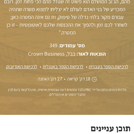
מהם, הג'וב המושלם הוא פשוט זה שגוזל מהם הכי פחות זמן. רובם
המכריע של בני האדם לעולם לא יצליחו למצוא משרה שתהיה
עבורם מקור בלתי נדלה של סיפוק, וזו גם אינה המטרה כאן;
לשחרר לכם זמן ולהפוך את ההכנסות שלכם לאוטומטיות - זו כן
המטרה."
מס' עמודים:
349
הוצאות לאור:
בבל, Crown Business
לרכישת הספר בעברית
לרכישת הספר באנגלית
לרכישת האודיובוק
18 דק' קריאה
•
27 דק' האזנה
כל הסיכומים נכתבו על ידי PBC בלבד ומהווים דעה עצמאית ואישית, ואין כל קשר בינם לבין
מחברי הספרים או המו"לים.
תוכן עניינים