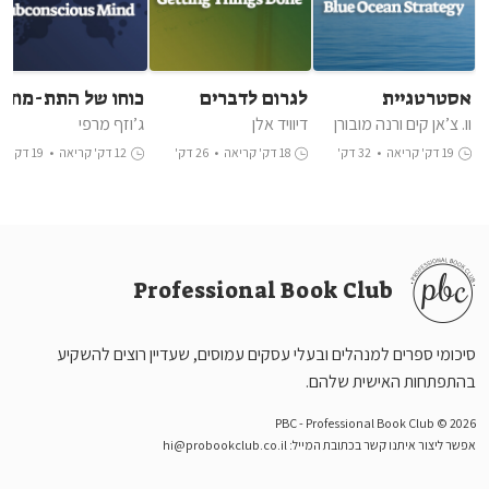
אסטרטגיית
לגרום לדברים
כוחו של התת-מודע
האוקיינוס הכחול
לקרות
וו. צ’אן קים ורנה מובורן
דיוויד אלן
ג’וזף מרפי
19 דק' קריאה
•
32 דק'
18 דק' קריאה
•
26 דק'
12 דק' קריאה
•
19 דק'
האזנה
האזנה
האזנה
Professional Book Club
סיכומי ספרים למנהלים ובעלי עסקים עמוסים, שעדיין רוצים להשקיע
בהתפתחות האישית שלהם.
PBC - Professional Book Club © 2026
אפשר ליצור איתנו קשר בכתובת המייל:
hi@probookclub.co.il