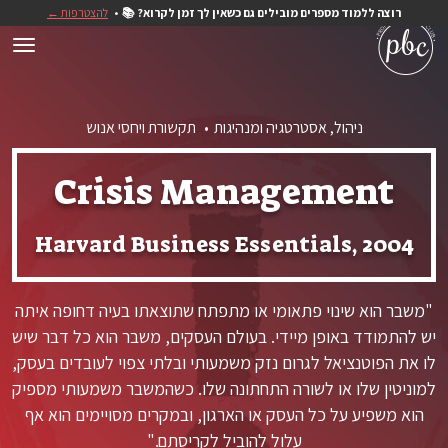
רוצה ללמוד מספרים מובילים גם כשאין לך זמן לקרוא? 📚
להצטרפות ←
ניהול, אסטרטגיה ומנהיגות
תקשורת ויחסי אנוש
Crisis Management
Harvard Business Essentials, 2004
"משבר הוא שינוי פתאומי או מתפתח שתוצאתו בעיה דחופה איתה
יש להתמודד באופן מיידי. בעולם העסקים, משבר הוא כל דבר שיש
לו את הפוטנציאל לגרום נזק משמעותי ובלתי צפוי לעובדים בעסק,
למוניטין שלו או לשורה התחתונה שלו. כשהמשבר משמעותי מספיק
הוא משפיע על כל העסק או הארגון, ובמקרים מסויימים הוא אף
עלול להוביל לקריסתם."