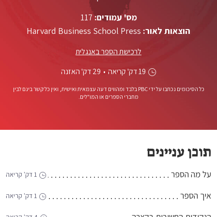
מס' עמודים:
117
הוצאות לאור:
Harvard Business School Press
לרכישת הספר באנגלית
19 דק' קריאה
•
29 דק' האזנה
כל הסיכומים נכתבו על ידי PBC בלבד ומהווים דעה עצמאית ואישית, ואין כל קשר בינם לבין
מחברי הספרים או המו"לים.
תוכן עניינים
על מה הספר
1 דק' קריאה
איך הספר
1 דק' קריאה
הנקודות החשובות בקצרה