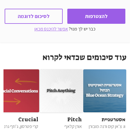
להצטרפות
לסיכום לדוגמה
כבר יש לך מנוי?
אפשר להיכנס מכאן
עוד סיכומים שכדאי לקרוא
אסטרטגיית
Pitch
Crucial
האוקיינוס הכחול
Anything
Conversations
וו. צ’אן קים ורנה מובורן
אורן קלאף
קרי פטרסון, ג’וזף גרני, רו