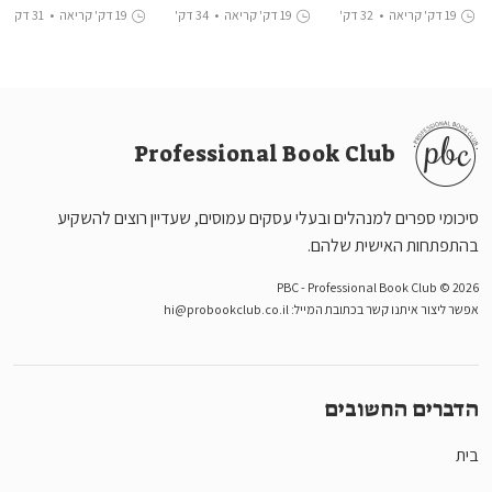
מקמילן ואל סוויטזלר
19 דק' קריאה
•
32 דק'
19 דק' קריאה
•
34 דק'
19 דק' קריאה
•
31 דק'
האזנה
האזנה
האזנה
Professional Book Club
סיכומי ספרים למנהלים ובעלי עסקים עמוסים, שעדיין רוצים להשקיע
בהתפתחות האישית שלהם.
PBC - Professional Book Club © 2026
אפשר ליצור איתנו קשר בכתובת המייל:
hi@probookclub.co.il
הדברים החשובים
בית