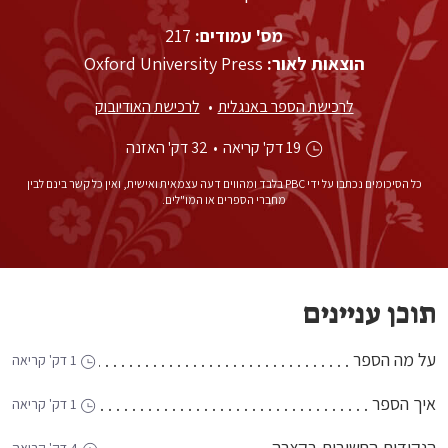
מס' עמודים:
217
הוצאות לאור:
Oxford University Press
לרכישת הספר באנגלית
לרכישת האודיובוק
19 דק' קריאה
•
32 דק' האזנה
כל הסיכומים נכתבו על ידי PBC בלבד ומהווים דעה עצמאית ואישית, ואין כל קשר בינם לבין
מחברי הספרים או המו"לים.
תוכן עניינים
על מה הספר
1 דק' קריאה
איך הספר
1 דק' קריאה
הנקודות החשובות בקצרה