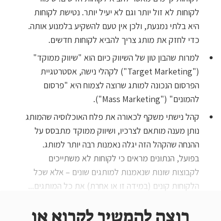
לקוחות לא זול יותר וגם לא יעיל יותר. נטישת לקוחות
היא בלתי נמנעת, ולכן אין טעם להשקיע בלמנוע אותה.
כדי לחזק את מותג צריך להביא לקוחות חדשים.
למרות שהבון טון של השיווק כיום הוא "שיווק ממוקד"
("Target Marketing") לקהלי נישה, אסטרטגיית
הפרסום הנכונה למותג שרוצה לצמוח היא "פרסום
להמונים" ("Mass Marketing").
קהל נישתי משקף לכאורה את פלח האוכלוסיה שהמותג
נותן מענה מותאם לצרכיו, ושיווק ממוקד מתבסס על
ההנחה שהקהל הזה יגלה נאמנות רבה יותר למותג.
בפועל, הנתונים מראים כי לקוחות לא משתייכים
לקבוצות שונות שנאמנות למותגים שונים – אלא שכל
הלקוחות קונים (במידה זו או אחרת) את כל המותגים...
רוצה להמשיך לקרוא או