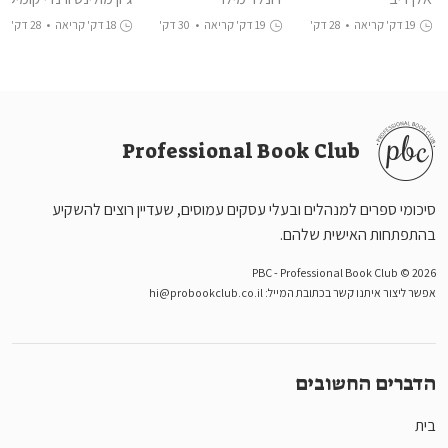
Plan
19 דק' קריאה
•
28 דק'
19 דק' קריאה
•
30 דק'
18 דק' קריאה
•
28 דק'
האזנה
האזנה
האזנה
Professional Book Club
סיכומי ספרים למנהלים ובעלי עסקים עמוסים, שעדיין רוצים להשקיע
בהתפתחות האישית שלהם.
PBC - Professional Book Club © 2026
אפשר ליצור איתנו קשר בכתובת המייל:
hi@probookclub.co.il
הדברים החשובים
בית