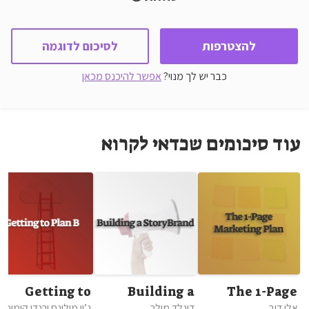
להצטרפות
לסיכום לדוגמה
כבר יש לך מנוי?
אפשר להיכנס מכאן
עוד סיכומים שכדאי לקרוא
Getting to
Building a
The 1-Page
Plan B
StoryBrand
Marketing
אלן דיב
דונלד מילר
ג’ון מולינס ורנדי קומיסר